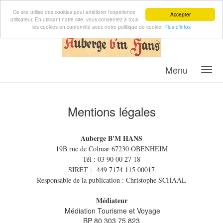
Ce site utilise des cookies pour améliorer l'expérience
Accepter
utilisateur. En utilisant notre site, vous consentez à tous
les cookies en conformité avec notre politique de cookie.
Plus d'infos
Menu
Mentions légales
Auberge B'M HANS
19B rue de Colmar 67230 OBENHEIM
Tél : 03 90 00 27 18
SIRET : 449 7174 115 00017
Responsable de la publication : Christophe SCHAAL
Médiateur
Médiation Tourisme et Voyage
BP 80 303 75 823