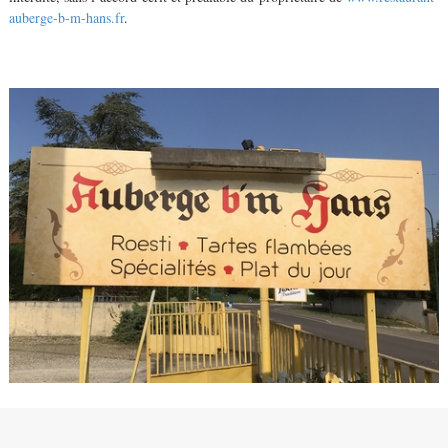
auberge-b-m-hans.fr
.